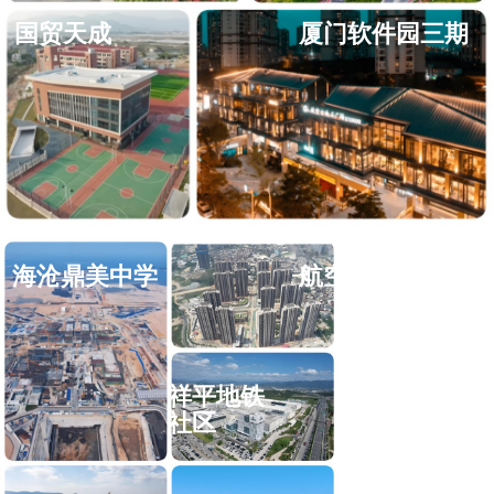
国贸天成
厦门软件园三期
海沧鼎美中学
航空古地石广场
祥平地铁
社区