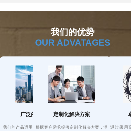
性能
密度
。
热排
镀锌
优
复合
护风机等设备免受潮湿和腐。
过减少散热和提高
的重
可以降低能源消耗
求。
我们的优势
OUR ADVATAGES
广泛的应用领域
定制化解决方案
我们的产品适用于消防、工业、建筑、
根据客户需求提供定制化解决方案，满
通过采用