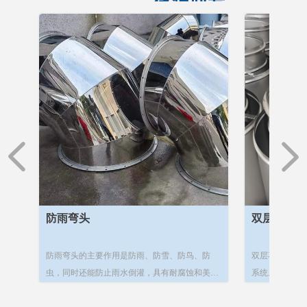
微信同号
넳
넲
防雨弯头
双层不锈钢保
酸铝
镁质
，漂
统
备进
钢焊
于连
薄壁
强度
表面
是传
制
防雨弯头的主要作用是防雨、防雪、防鸟、防
双层不锈钢保温烟
，风
-
钙，
流噪
连
较大
压条
送风
高的
管的
铁皮
霉环
虫，同时还能防止雨水倒灌，具有耐腐蚀和美观
系统。它由两层不
分
镁制耐
湿环
合
兰三
稳
。
工咬
统、
于通
风管
风
的特点。，能够有效地阻挡雨水和雪的侵入，保
温材料，通常为陶