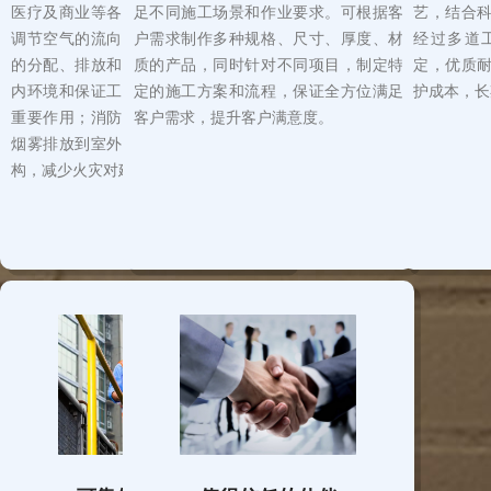
医疗及商业等各个领域。风管能够通过
足不同施工场景和作业要求。可根据客
艺，结合
调节空气的流向和流量，实现室内空气
户需求制作多种规格、尺寸、厚度、材
经过多道
的分配、排放和循环，起到提供舒适室
质的产品，同时针对不同项目，制定特
定，优质
内环境和保证工业生产过程顺利进行的
定的施工方案和流程，保证全方位满足
护成本，长
重要作用；消防排烟风管通过将室内的
客户需求，提升客户满意度。
烟雾排放到室外，可以有效保护建筑结
构，减少火灾对建筑的破坏。